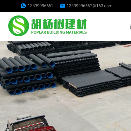
13339996652
13339996652@163.com