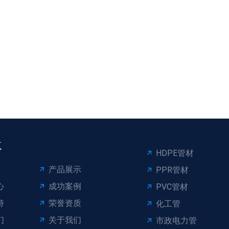
航
HDPE管材
产品展示
PPR管材
心
成功案例
PVC管材
持
荣誉资质
化工管
们
关于我们
市政电力管