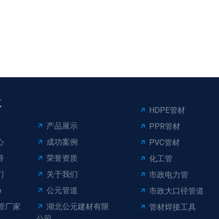
航
HDPE管材
产品展示
PPR管材
心
成功案例
PVC管材
持
荣誉资质
化工管
们
关于我们
市政电力管
p
公元管道
市政大口径管道
管厂家
湖北公元建材有限
管材焊接工具
公司